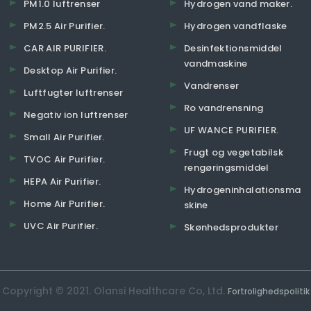
PM1.0 luftrenser
Hydrogen vand maker.
PM2.5 Air Purifier.
Hydrogen vandflaske
CAR AIR PURIFIER.
Desinfektionsmiddel
vandmaskine
Desktop Air Purifier.
Vandrenser
Luftfugter luftrenser
Ro vandrensning
Negativ ion luftrenser
UF WANCE PURIFIER.
Small Air Purifier.
Frugt og vegetabilsk
TVOC Air Purifier.
rengøringsmiddel
HEPA Air Purifier.
Hydrogeninhalationsma
Home Air Purifier.
skine
UVC Air Purifier.
Skønhedsprodukter
Copyright © 2021. Olansi Healthcare Co, Ltd.
Fortrolighedspolitik