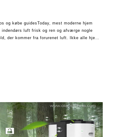
 tips og købe guidesToday, mest moderne hjem
n indendørs luft frisk og ren og afværge nogle
d, der kommer fra forurenet luft. Ikke alle hjem
en mange mennesker vælger at købe det bedste