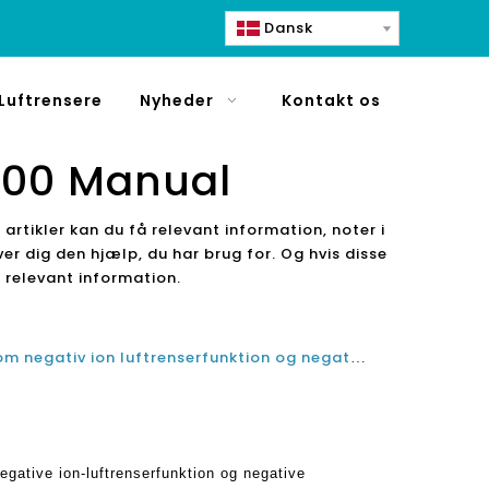
Dansk
Luftrensere
Nyheder
Kontakt os
1000 Manual
artikler kan du få relevant information, noter i
ver dig den hjælp, du har brug for. Og hvis disse
å relevant information.
Grundlæggende ting at vide om negativ ion luftrenserfunktion og negative bivirkninger af luftrensere
gative ion-luftrenserfunktion og negative