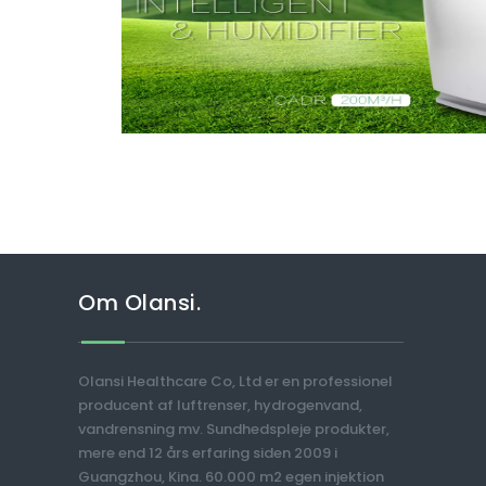
Om Olansi.
Olansi Healthcare Co, Ltd er en professionel
producent af luftrenser, hydrogenvand,
vandrensning mv. Sundhedspleje produkter,
mere end 12 års erfaring siden 2009 i
Guangzhou, Kina. 60.000 m2 egen injektion