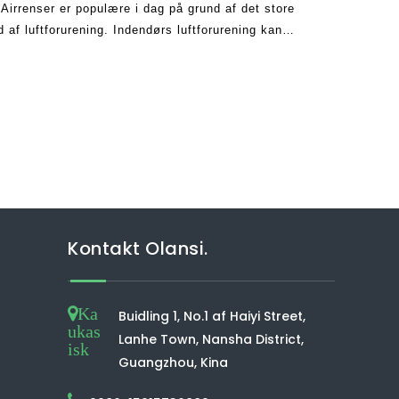
a Airrenser er populære i dag på grund af det store
d af luftforurening. Indendørs luftforurening kan
heden, især når det fortsætter for en P
Kontakt Olansi.
Ka
Buidling 1, No.1 af Haiyi Street,
ukas
Lanhe Town, Nansha District,
isk
Guangzhou, Kina