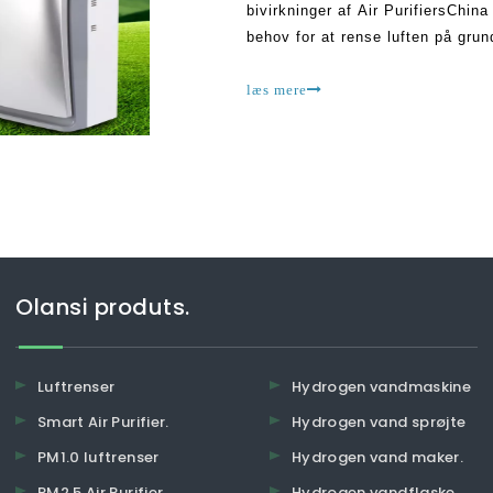
bivirkninger af Air PurifiersChin
behov for at rense luften på grun
have negative virkninger på sund
læs mere
Olansi produts.
Luftrenser
Hydrogen vandmaskine
Smart Air Purifier.
Hydrogen vand sprøjte
PM1.0 luftrenser
Hydrogen vand maker.
PM2.5 Air Purifier.
Hydrogen vandflaske