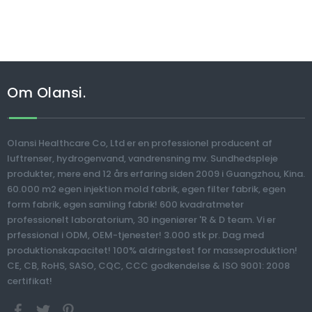
Om Olansi.
Olansi Healthcare Co, Ltd er en professionel producent af
luftrenser, hydrogenvand, vandrensning mv. Sundhedspleje
produkter, mere end 12 års erfaring siden 2009 i Guangzhou, Kina.
60.000 m2 egen injektion mold fabrik, egen filter fabrik, egen
form fabrik, egen samling fabrik! 600 kvadratmeter
professionelt laboratorium, 30 ingeniører 'R & D team. Vi er
prfessional i ODM, OEM-tjenester! 3.000 stk pr. Dag med
produktionskapacitet! 100% aldringstest for masseproduktion!
CE, CB, RoHS, SASO, CQC, CCC godkendelse & ISO 9001: 2008
certifikat!