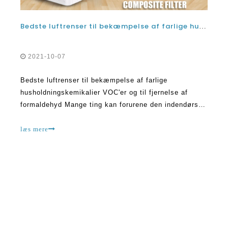
Bedste luftrenser til bekæmpelse af farlige husholdningskemikalier VOC og til fjernelse af formaldehyd
2021-10-07
Bedste luftrenser til bekæmpelse af farlige
husholdningskemikalier VOC'er og til fjernelse af
formaldehyd Mange ting kan forurene den indendørs
luft, som vi indånder.Vi er måske ikke engang klar
over, at forurenende stoffet findes i nogle tilfælde,
læs mere
fordi det kan være lugtfrit og muligvis ikke have
nogen allergisk reaktion.Dog der