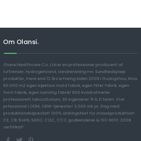
Om Olansi.
Olansi Healthcare Co, Ltd er en professionel producent af
luftrenser, hydrogenvand, vandrensning mv. Sundhedspleje
produkter, mere end 12 års erfaring siden 2009 i Guangzhou, Kina.
60.000 m2 egen injektion mold fabrik, egen filter fabrik, egen
form fabrik, egen samling fabrik! 600 kvadratmeter
professionelt laboratorium, 30 ingeniører 'R & D team. Vi er
prfessional i ODM, OEM-tjenester! 3.000 stk pr. Dag med
produktionskapacitet! 100% aldringstest for masseproduktion!
CE, CB, RoHS, SASO, CQC, CCC godkendelse & ISO 9001: 2008
certifikat!