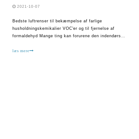
2021-10-07
Bedste luftrenser til bekæmpelse af farlige
husholdningskemikalier VOC'er og til fjernelse af
formaldehyd Mange ting kan forurene den indendørs
luft, som vi indånder.Vi er måske ikke engang klar
over, at forurenende stoffet findes i nogle tilfælde,
læs mere
fordi det kan være lugtfrit og muligvis ikke have
nogen allergisk reaktion.Dog der