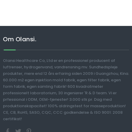
Om Olansi.
Olansi Healthcare Co, Ltd er en professionel producent af
luftrenser, hydrogenvand, vandrensning mv. Sundhedspleje
produkter, mere end 12 års erfaring siden 2009 i Guangzhou, Kina.
60.000 m2 egen injektion mold fabrik, egen filter fabrik, egen
form fabrik, egen samling fabrik! 600 kvadratmeter
professionelt laboratorium, 30 ingeniører 'R & D team. Vi er
prfessional i ODM, OEM-tjenester! 3.000 stk pr. Dag med
produktionskapacitet! 100% aldringstest for masseproduktion!
CE, CB, RoHS, SASO, CQC, CCC godkendelse & ISO 9001: 2008
certifikat!