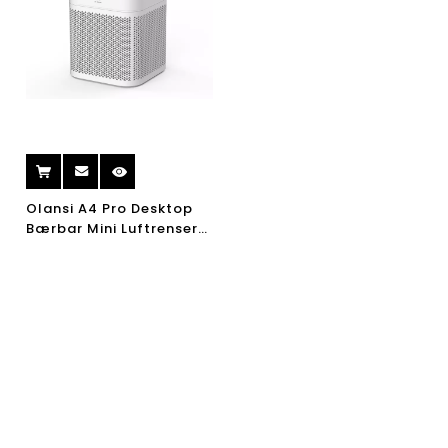
Olansi A4 Pro Desktop
Bærbar Mini Luftrenser
til Amazon Bedste
Sælger Med UV -Lys Og
H13 Hepa Filter 110V Og
220V Luftrenser Kina
Fabrik USA UL -
certificeret