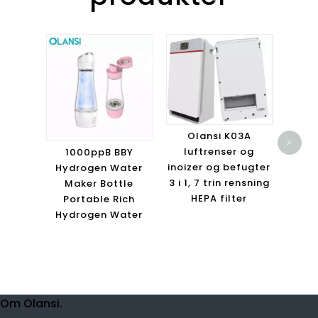
O
He
Olansi K03A
>
Pu
luftrenser og
1000ppB BBY
inoizer og befugter
Hydrogen Water
ion
3 i 1, 7 trin rensning
Maker Bottle
l
HEPA filter
Portable Rich
Hydrogen Water