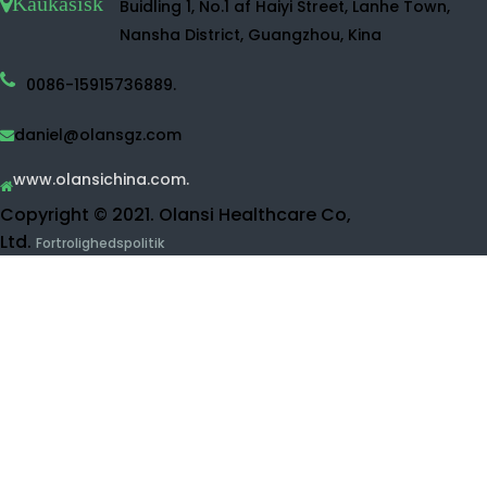
Hydrogen vand sprøjte
Hydrogen vand maker.
Hydrogen vandflaske
Desinfektionsmiddel vandmaskine
Vandrenser
Ro vandrensning
UF WANCE PURIFIER.
Frugt og vegetabilsk rengøringsmiddel
Hydrogeninhalationsmaskine
Skønhedsprodukter
Kontakt Olansi.
Kauk
Buidling 1, No.1 af Haiyi Street, Lanhe Town,