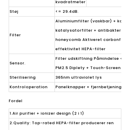
kvadratmeter
Støj
<= 29.4dB.
Aluminiumfilter (vaskbar) + koldt
katalysatorfilter + antibakterielt 
Filter
honeycomb Aktiveret carbonfilter
effektivitet HEPA-filter
Filter udskiftning Påmindelse + Bø
Sensor.
PM2.5 Diplety + Touch-Screen
Sterilisering
365nm ultraviolet lys
Kontroloperation
Panelknapper + fjernbetjening
Fordel
1.Air purifier + ionizer design (2 i 1)
2.Quality: Top-rated HEPA-filter producerer ren