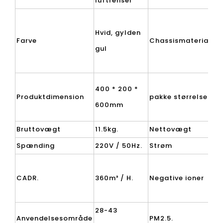
luftrenser
Hvid, gylden
Farve
Chassismateriale.
gul
400 * 200 *
Produktdimension
pakke størrelse
600mm
Bruttovægt
11.5kg.
Nettovægt
Spænding
220V / 50Hz.
Strøm
CADR.
360m³ / H.
Negative ioner
28-43
Anvendelsesområde
PM2.5.