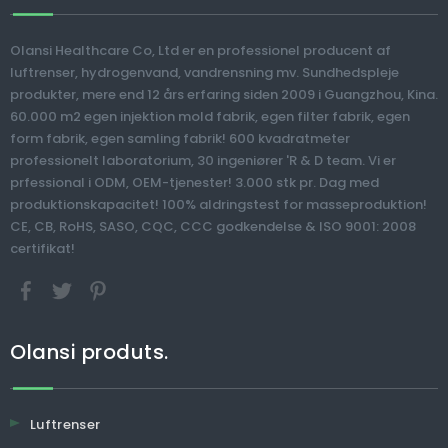
V
Van
Olansi Healthcare Co, Ltd er en professionel producent af
luftrenser, hydrogenvand, vandrensning mv. Sundhedspleje
>
G
produkter, mere end 12 års erfaring siden 2009 i Guangzhou, Kina.
Kommerciel
Bærbar 800 ppb
60.000 m2 egen injektion mold fabrik, egen filter fabrik, egen
400gpd Alkalisk
anion Hydrogen
form fabrik, egen samling fabrik! 600 kvadratmeter
Vandmaskine
vandflaske med
professionelt laboratorium, 30 ingeniører 'R & D team. Vi er
Vandrenser Reverse
befugtningsfunktion
prfessional i ODM, OEM-tjenester! 3.000 stk pr. Dag med
Osmosis Filter
produktionskapacitet! 100% aldringstest for masseproduktion!
Drikkevand Purifier
CE, CB, RoHS, SASO, CQC, CCC godkendelse & ISO 9001: 2008
Machine
certifikat!
Olansi produts.
Luftrenser