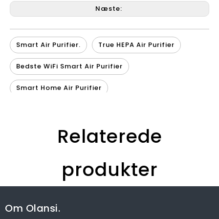
Næste:
Smart Air Purifier.
True HEPA Air Purifier
Bedste WiFi Smart Air Purifier
Smart Home Air Purifier
Smart True HEPA Air Purifier
Relaterede
100 kvm luftrenser
Smart Air Purifier Kina
produkter
Po
I
Om Olansi.