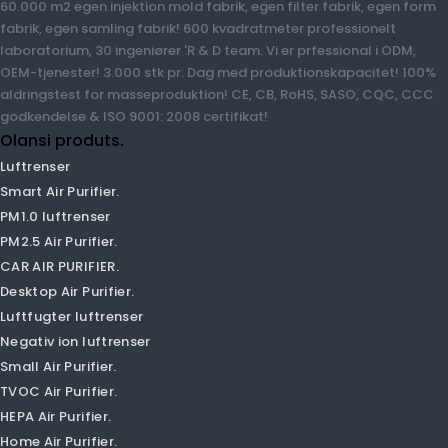
luftrenser, hydrogenvand, vandrensning mv. Sundhedspleje
produkter, mere end 12 års erfaring siden 2009 i Guangzhou, Kina.
60.000 m2 egen injektion mold fabrik, egen filter fabrik, egen
form fabrik, egen samling fabrik! 600 kvadratmeter
professionelt laboratorium, 30 ingeniører 'R & D team. Vi er
prfessional i ODM, OEM-tjenester! 3.000 stk pr. Dag med
produktionskapacitet! 100% aldringstest for masseproduktion!
CE, CB, RoHS, SASO, CQC, CCC godkendelse & ISO 9001: 2008
certifikat!
Olansi produts.
Luftrenser
Smart Air Purifier.
PM1.0 luftrenser