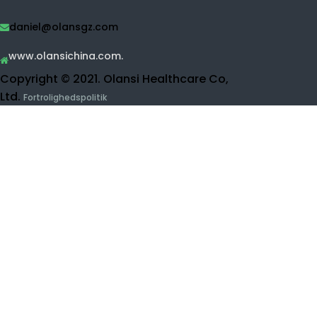
Desinfektionsmiddel vandmaskine
Vandrenser
Ro vandrensning
UF WANCE PURIFIER.
Frugt og vegetabilsk rengøringsmiddel
Hydrogeninhalationsmaskine
Skønhedsprodukter
Kontakt Olansi.
Kauk
Buidling 1, No.1 af Haiyi Street, Lanhe Town,
asisk
Nansha District, Guangzhou, Kina
0086-15915736889.