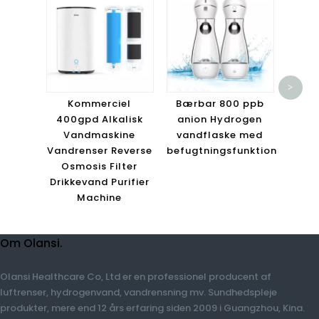
Po
I
>
Kommerciel
Bærbar 800 ppb
V
400gpd Alkalisk
anion Hydrogen
Van
Vandmaskine
vandflaske med
Vandrenser Reverse
befugtningsfunktion
G
Osmosis Filter
Drikkevand Purifier
Machine
Om Olansi.
Olansi Healthcare Co, Ltd er en professionel producent af